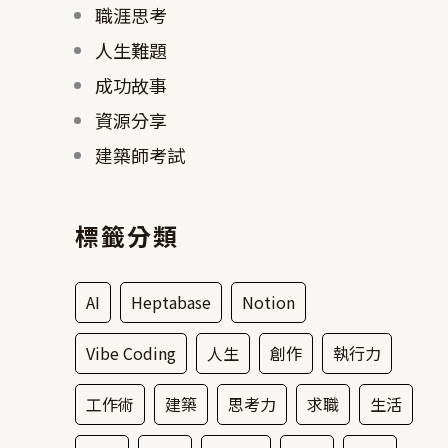
職涯思考
人生難題
成功故事
資源分享
建築師考試
標籤分類
AI
Heptabase
Notion
Vibe Coding
人生
創作
執行力
工作術
建築
思考力
求職
生活