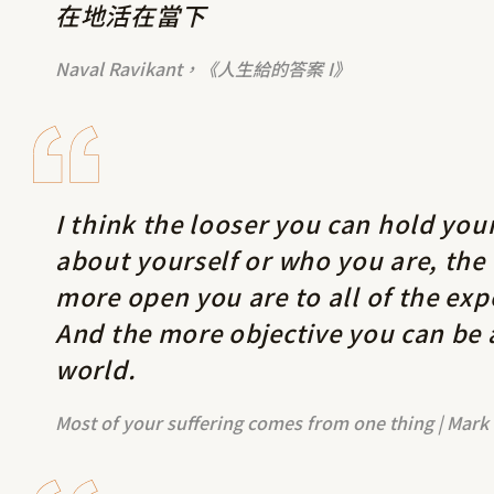
在地活在當下
Naval Ravikant，《人生給的答案 I》
I think the looser you can hold your
about yourself or who you are, the 
more open you are to all of the exp
And the more objective you can be
world.
Most of your suffering comes from one thing | Mar