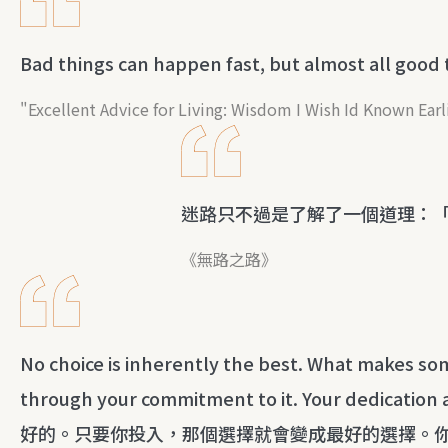
Bad things can happen fast, but almost all good
"Excellent Advice for Living: Wisdom I Wish Id Known Earli
迷路只不過是了解了一個道理：
《無路之路》
No choice is inherently the best. What makes som
through your commitment to it. Your dedicati
好的。只要你投入，那個選擇就會變成最好的選擇。