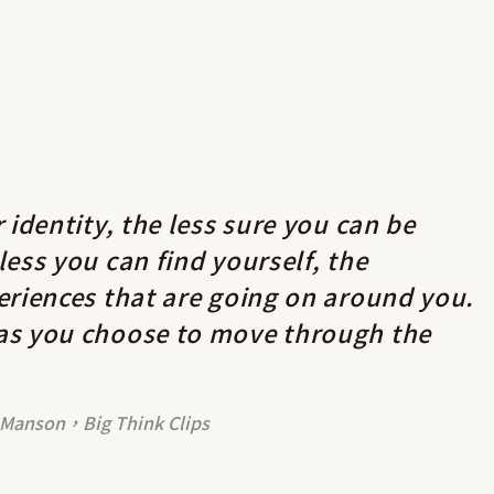
 identity, the less sure you can be
less you can find yourself, the
eriences that are going on around you.
 as you choose to move through the
k Manson，Big Think Clips