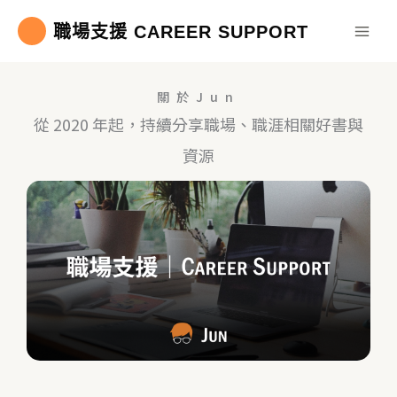
跳
職場支援 CAREER SUPPORT
至
主
要
關於Jun
內
從 2020 年起，持續分享職場、職涯相關好書與
容
資源